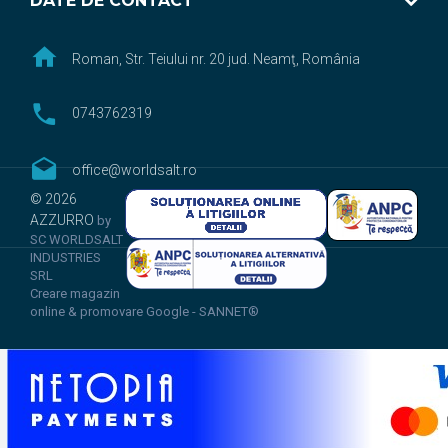
DATE DE CONTACT
Roman, Str. Teiului nr. 20 jud. Neamţ, România
0743762319
office@worldsalt.ro
© 2026
AZZURRO
by
SC WORLDSALT
INDUSTRIES
SRL
Creare magazin
online & promovare Google - SANNET®