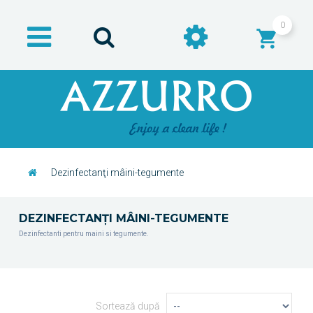
0
Dezinfectanţi mâini-tegumente
DEZINFECTANŢI MÂINI-TEGUMENTE
Dezinfectanti pentru maini si tegumente.
Sortează după